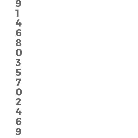
9
1
4
6
8
0
3
5
7
0
2
4
6
9