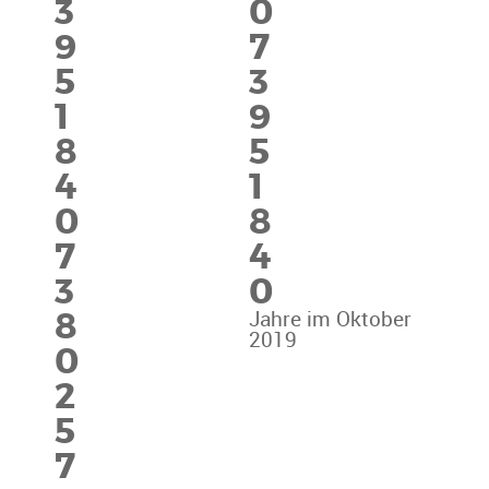
3
0
9
7
5
3
1
9
8
5
4
1
0
8
7
4
3
0
8
Jahre im Oktober
2019
0
2
5
7