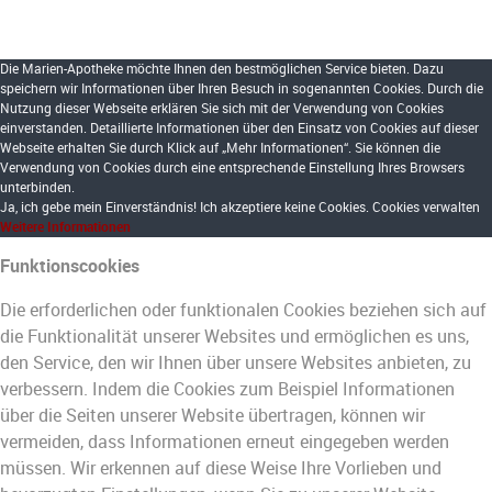
Die Marien-Apotheke möchte Ihnen den bestmöglichen Service bieten. Dazu
Funktionscookies
speichern wir Informationen über Ihren Besuch in sogenannten Cookies. Durch die
Analytische Cookies
Nutzung dieser Webseite erklären Sie sich mit der Verwendung von Cookies
Social Media
einverstanden. Detaillierte Informationen über den Einsatz von Cookies auf dieser
Webseite erhalten Sie durch Klick auf „Mehr Informationen“. Sie können die
Zielgerichtete Werbecookies
Verwendung von Cookies durch eine entsprechende Einstellung Ihres Browsers
unterbinden.
Erweiterte Cookie Einstellungen
Ja, ich gebe mein Einverständnis!
Ich akzeptiere keine Cookies.
Cookies verwalten
Weitere Informationen
Funktionscookies
Die erforderlichen oder funktionalen Cookies beziehen sich auf
die Funktionalität unserer Websites und ermöglichen es uns,
den Service, den wir Ihnen über unsere Websites anbieten, zu
verbessern. Indem die Cookies zum Beispiel Informationen
über die Seiten unserer Website übertragen, können wir
vermeiden, dass Informationen erneut eingegeben werden
müssen. Wir erkennen auf diese Weise Ihre Vorlieben und