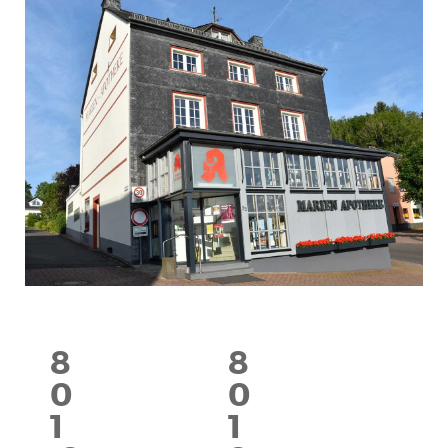
eines Website-Betreibers von Drittanbieternetzwerken
geschaltet, können jedoch auch vom Betreiber selbst platziert
werden. Die Cookies können sich daran erinnern, dass Sie eine
Website besucht haben, und diese Informationen können mit
anderen Organisationen, einschließlich anderen
Werbetreibenden, geteilt werden. Sie können jedoch nicht
feststellen, wer Sie sind, da die gesammelten Daten niemals
mit Ihrem Profil verknüpft sind.
Aktiviert
Cookies erlauben
Alle Cookies ablehnen
Einstellungen speichern
8
8
0
0
1
1