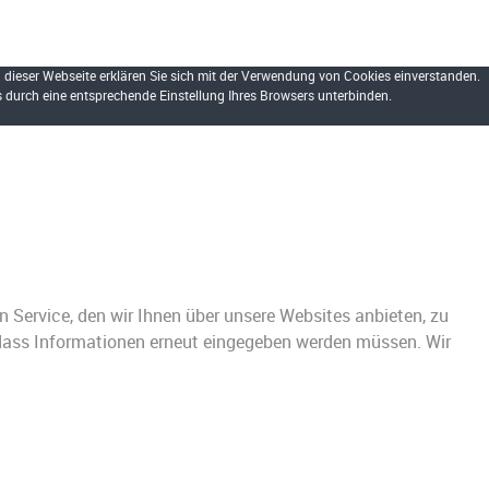
dieser Webseite erklären Sie sich mit der Verwendung von Cookies einverstanden.
s durch eine entsprechende Einstellung Ihres Browsers unterbinden.
n Service, den wir Ihnen über unsere Websites anbieten, zu
, dass Informationen erneut eingegeben werden müssen. Wir