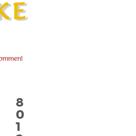
 einschließlich anderen Werbetreibenden, geteilt werden. Sie
KE
kommen!
8
0
1