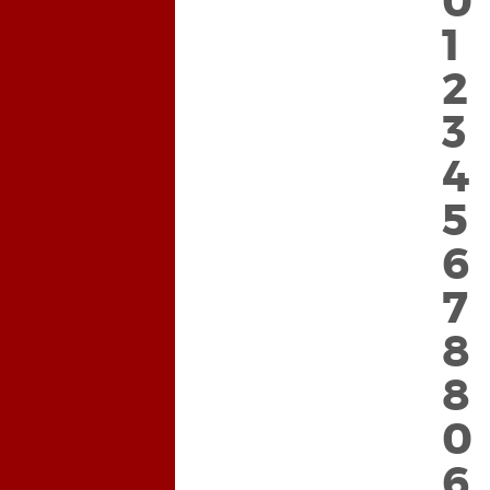
0
0
1
1
2
2
3
3
4
4
5
5
6
6
7
7
8
8
8
8
0
0
6
6