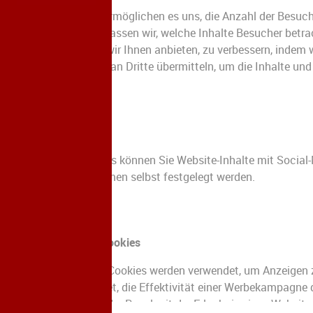
Analytische Cookies ermöglichen es uns, die Anzahl der Besuch
verwenden. Zudem erfassen wir, welche Inhalte Besucher betracht
uns, den Service, den wir Ihnen anbieten, zu verbessern, inde
demografische Daten an Dritte übermitteln, um die Inhalte und 
Aktiviert
Social Media
Mit Hilfe dieser Cookies können Sie Website-Inhalte mit Social-
Social-Media-Plattformen selbst festgelegt werden.
Aktiviert
Zielgerichtete Werbecookies
Werbe- und Targeting-Cookies werden verwendet, um Anzeigen zu 
werden dazu verwendet, die Effektivität einer Werbekampagne 
dienen. Sie werden in der Regel mit der Erlaubnis eines Websit