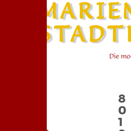
können sich daran erinnern, dass Sie eine Website besucht hab
MARIE
können jedoch nicht feststellen, wer Sie sind, da die gesammel
Aktiviert
STADT
Cookies erlauben
Alle Cookies ablehnen
Einstellungen speichern
Die mo
8
8
0
0
1
1