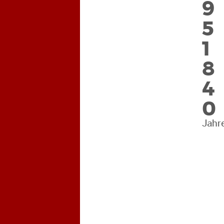
1
9
8
5
4
1
0
8
7
4
3
0
8
Jahr
0
2
5
7