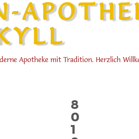
en, und diese Informationen können mit anderen Organisationen,
N-APOTHE
ten Daten niemals mit Ihrem Profil verknüpft sind.
KYLL
derne Apotheke mit Tradition. Herzlich Will
8
0
1